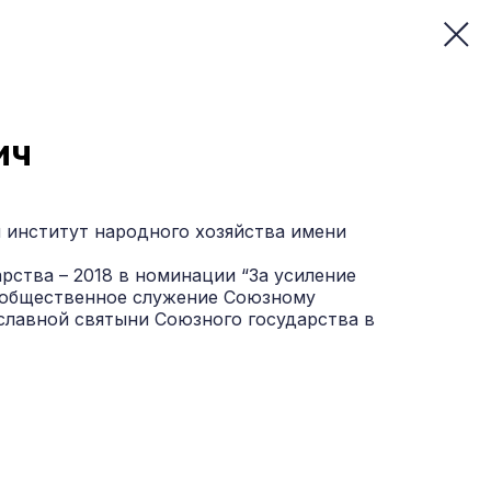
ич
й институт народного хозяйства имени
ства – 2018 в номинации “За усиление
а общественное служение Союзному
ославной святыни Союзного государства в